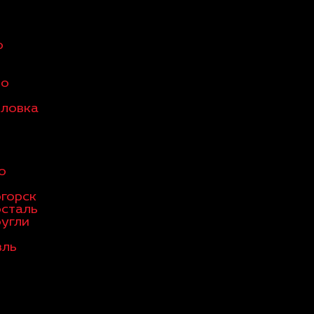
о
во
оловка
о
горск
осталь
оугли
вль