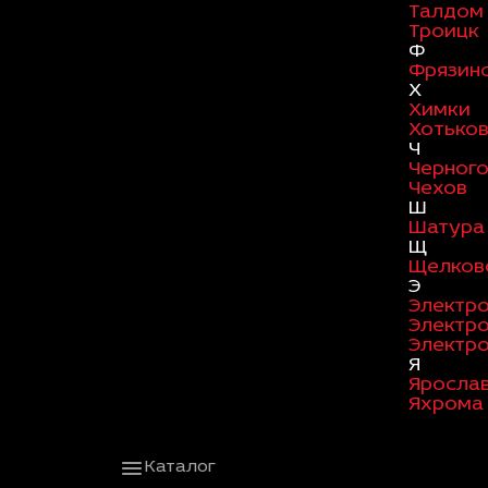
Талдом
Троицк
Ф
Фрязин
Х
Химки
Хотько
Ч
Черног
Чехов
Ш
Шатура
Щ
Щелков
Э
Электро
Электр
Электр
Я
Яросла
Яхрома
Каталог