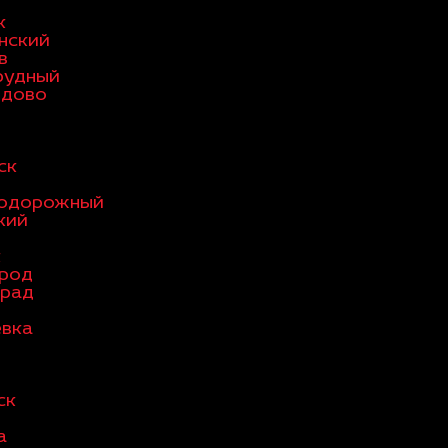
к
нский
в
рудный
дово
ск
одорожный
кий
к
ород
град
евка
ск
а