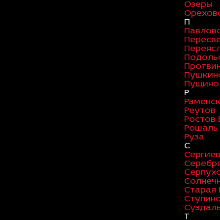
Озеры
Орехов
П
Павлов
Пересв
Переяс
Подоль
Протви
Пушкин
Пущино
Р
Раменс
Реутов
Ростов 
Рошаль
Руза
С
Сергие
Серебр
Серпух
Солнеч
Старая 
Ступин
Суздал
Т