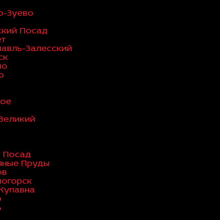
о-Зуево
ский Посад
ет
лавль-Залесский
ск
но
о
кое
Великий
в Посад
яные Пруды
ов
ногорск
Купавна
о
ь