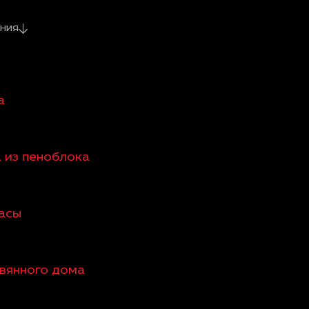
ния
а
а из пеноблока
расы
евянного дома