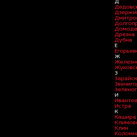
Д
Дедовс
Дзержи
Дмитро
Долгоп
Домоде
Дрезна
Дубна
Е
Егорьев
Ж
Железн
Жуковс
З
Зарайс
Звениг
Зелено
И
Иванте
Истра
К
Кашира
Климов
Клин
Коломн