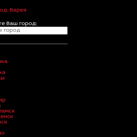
род:
Верея
е Ваш город:
вка
ха
цы
ир
а
ламск
сенск
вск
но