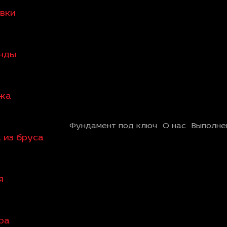
овки
анды
ажа
Фундамент под ключ
О нас
Выполне
 из бруса
я
ра