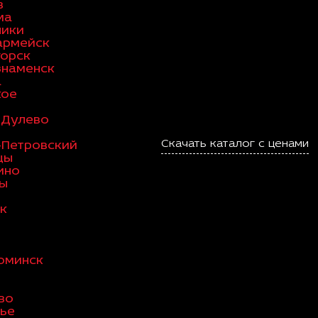
в
ма
ники
армейск
горск
знаменск
а
кое
-Дулево
Скачать каталог с ценами
-Петровский
цы
ино
ы
к
и
оминск
во
ье