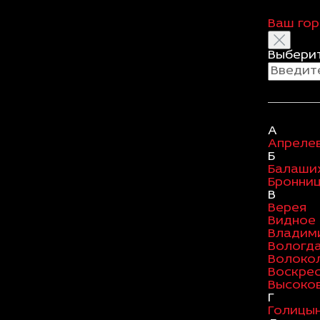
Ваш го
Выберит
А
Апреле
Б
Балаши
Бронни
В
Верея
Видное
Владим
Вологд
Волоко
Воскре
Высоко
Г
Голицы