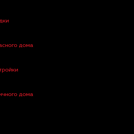
едки
касного дома
стройки
пичного дома