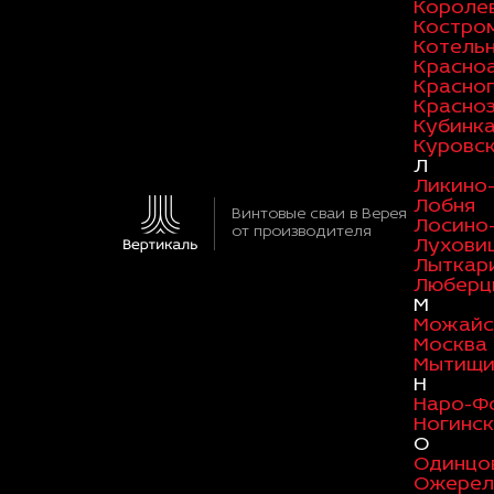
Короле
Костро
Котель
Красно
Красно
Красно
Кубинк
Куровс
Л
Ликино
Лобня
Винтовые сваи в Верея
Лосино
от производителя
Лухови
Лыткар
Люберц
М
Можайс
Москва
Мытищ
Н
Наро-Ф
Ногинск
О
Одинцо
Ожерел