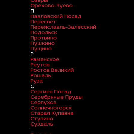
Озеры
Орехово-Зуево
П
Павловский Посад
Пересвет
Переяславль-Залесский
Подольск
Протвино
Пушкино
Пущино
Р
Раменское
Реутов
Ростов Великий
Рошаль
Руза
С
Сергиев Посад
Серебряные Пруды
Серпухов
Солнечногорск
Старая Купавна
Ступино
Суздаль
Т