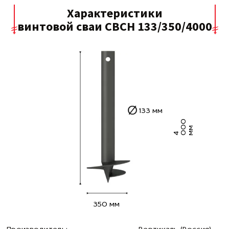
Характеристики
винтовой сваи СВСН 133/350/4000
133 мм
0
0
м
4 0
м
350 мм