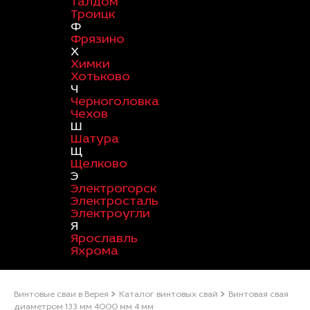
Талдом
Троицк
Ф
Фрязино
Х
Химки
Хотьково
Ч
Черноголовка
Чехов
Ш
Шатура
Щ
Щелково
Э
Электрогорск
Электросталь
Электроугли
Я
Ярославль
Яхрома
Винтовые сваи в Верея
Каталог винтовых свай
Винтовая свая
диаметром 133 мм 4000 мм 4 мм