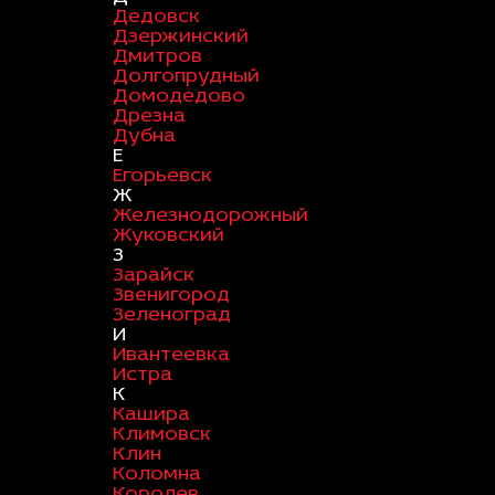
Дедовск
Дзержинский
Дмитров
Долгопрудный
Домодедово
Дрезна
Дубна
Е
Егорьевск
Ж
Железнодорожный
Жуковский
З
Зарайск
Звенигород
Зеленоград
И
Ивантеевка
Истра
К
Кашира
Климовск
Клин
Коломна
Королев