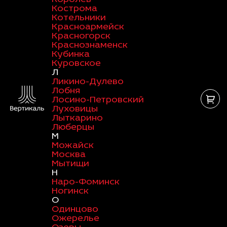
Кострома
Котельники
Красноармейск
Красногорск
Краснознаменск
Кубинка
Куровское
Л
Ликино-Дулево
Лобня
Лосино-Петровский
Луховицы
Лыткарино
Люберцы
М
Можайск
Москва
Мытищи
Н
Наро-Фоминск
Ногинск
О
Одинцово
Ожерелье