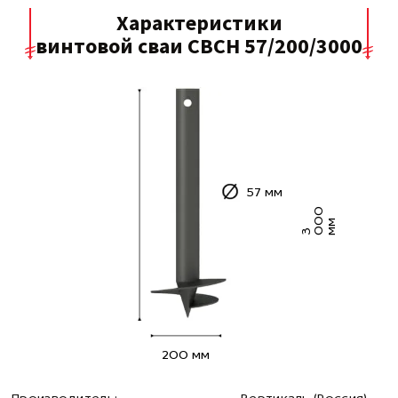
Характеристики
винтовой сваи СВСН 57/200/3000
57 мм
0
0
м
3 0
м
200 мм