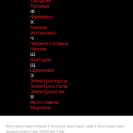
Талдом
Троицк
Ф
Фрязино
Х
Химки
Хотьково
Ч
Черноголовка
Чехов
Ш
Шатура
Щ
Щелково
Э
Электрогорск
Электросталь
Электроугли
Я
Ярославль
Яхрома
Винтовые сваи в Верея
Каталог винтовых свай
Винтовая свая
диаметром 57 мм 3000 мм 3 мм