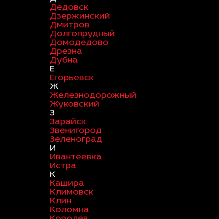
Дедовск
Дзержинский
Дмитров
Долгопрудный
Домодедово
Дрезна
Дубна
Е
Егорьевск
Ж
Железнодорожный
Жуковский
З
Зарайск
Звенигород
Зеленоград
И
Ивантеевка
Истра
К
Кашира
Климовск
Клин
Коломна
Королев