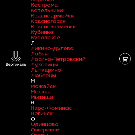
Кострома
Котельники
Красноармейск
Красногорск
Краснознаменск
Кубинка
Куровское
Л
Ликино-Дулево
Лобня
Лосино-Петровский
Луховицы
Лыткарино
Люберцы
М
Можайск
Москва
Мытищи
Н
Наро-Фоминск
Ногинск
О
Одинцово
Ожерелье