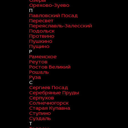
Озеры
Орехово-Зуево
П
Павловский Посад
Пересвет
Переяславль-Залесский
Подольск
Протвино
Пушкино
Пущино
Р
Раменское
Реутов
Ростов Великий
Рошаль
Руза
С
Сергиев Посад
Серебряные Пруды
Серпухов
Солнечногорск
Старая Купавна
Ступино
Суздаль
Т