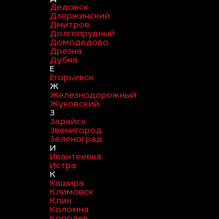
Дедовск
Дзержинский
Дмитров
Долгопрудный
Домодедово
Дрезна
Дубна
Е
Егорьевск
Ж
Железнодорожный
Жуковский
З
Зарайск
Звенигород
Зеленоград
И
Ивантеевка
Истра
К
Кашира
Климовск
Клин
Коломна
Королев