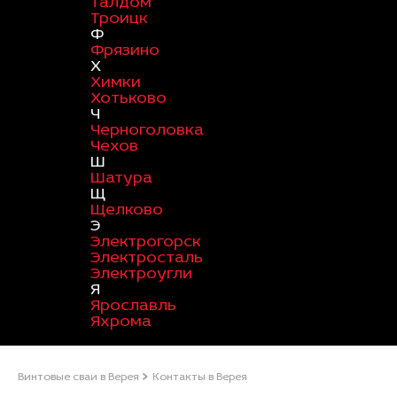
Талдом
Троицк
Ф
Фрязино
Х
Химки
Хотьково
Ч
Черноголовка
Чехов
Ш
Шатура
Щ
Щелково
Э
Электрогорск
Электросталь
Электроугли
Я
Ярославль
Яхрома
Винтовые сваи в Верея
Контакты в Верея