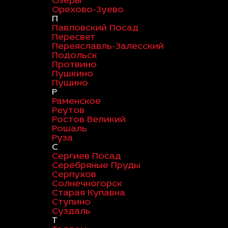
Озеры
Орехово-Зуево
П
Павловский Посад
Пересвет
Переяславль-Залесский
Подольск
Протвино
Пушкино
Пущино
Р
Раменское
Реутов
Ростов Великий
Рошаль
Руза
С
Сергиев Посад
Серебряные Пруды
Серпухов
Солнечногорск
Старая Купавна
Ступино
Суздаль
Т