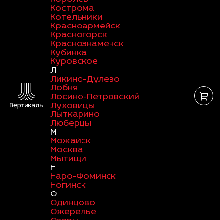
Кострома
Котельники
Красноармейск
Красногорск
Краснознаменск
Кубинка
Куровское
Л
Ликино-Дулево
Лобня
Лосино-Петровский
Луховицы
Лыткарино
Люберцы
М
Можайск
Москва
Мытищи
Н
Наро-Фоминск
Ногинск
О
Одинцово
Ожерелье