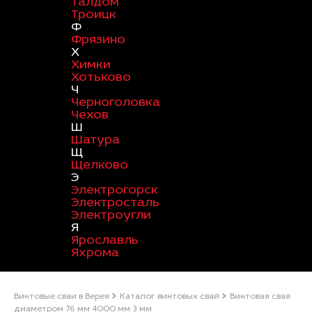
Талдом
Троицк
Ф
Фрязино
Х
Химки
Хотьково
Ч
Черноголовка
Чехов
Ш
Шатура
Щ
Щелково
Э
Электрогорск
Электросталь
Электроугли
Я
Ярославль
Яхрома
Винтовые сваи в Верея
Каталог винтовых свай
Винтовая свая
диаметром 76 мм 4000 мм 3 мм