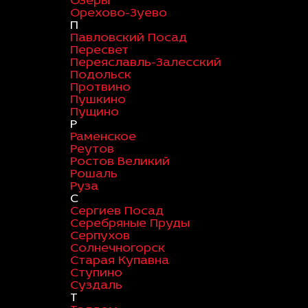
Озеры
Орехово-Зуево
П
Павловский Посад
Пересвет
Переяславль-Залесский
Подольск
Протвино
Пушкино
Пущино
Р
Раменское
Реутов
Ростов Великий
Рошаль
Руза
С
Сергиев Посад
Серебряные Пруды
Серпухов
Солнечногорск
Старая Купавна
Ступино
Суздаль
Т