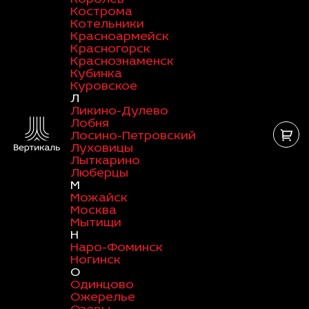
Кострома
Котельники
Красноармейск
Красногорск
Краснознаменск
Кубинка
Куровское
Л
Ликино-Дулево
Лобня
Лосино-Петровский
Луховицы
Лыткарино
Люберцы
М
Можайск
Москва
Мытищи
Н
Наро-Фоминск
Ногинск
О
Одинцово
Ожерелье