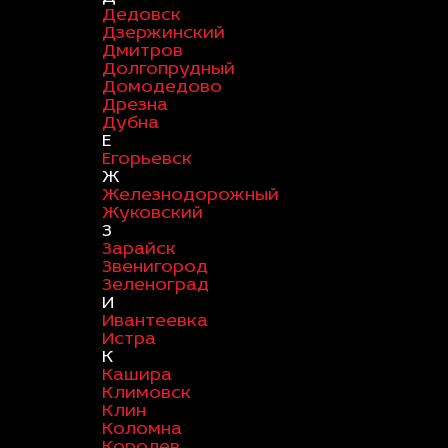
Дедовск
Дзержинский
Дмитров
Долгопрудный
Домодедово
Дрезна
Дубна
Е
Егорьевск
Ж
Железнодорожный
Жуковский
З
Зарайск
Звенигород
Зеленоград
И
Ивантеевка
Истра
К
Кашира
Климовск
Клин
Коломна
Королев