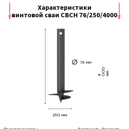
Характеристики
винтовой сваи СВСН 76/250/4000
76 мм
0
0
м
4 0
м
250 мм