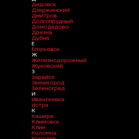
Дедовск
Дзержинский
Дмитров
Долгопрудный
Домодедово
Дрезна
Дубна
Е
Егорьевск
Ж
Железнодорожный
Жуковский
З
Зарайск
Звенигород
Зеленоград
И
Ивантеевка
Истра
К
Кашира
Климовск
Клин
Коломна
Королев