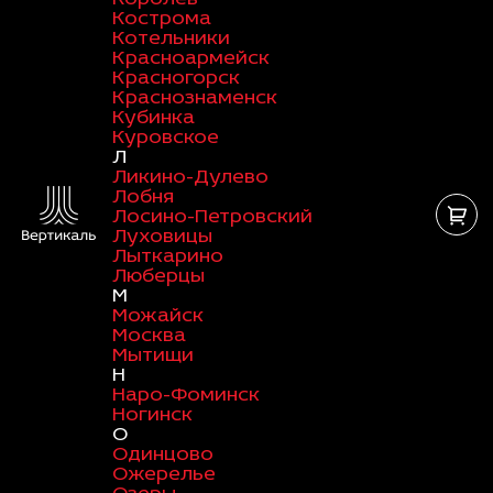
Кострома
Котельники
Красноармейск
Красногорск
Краснознаменск
Кубинка
Куровское
Л
Ликино-Дулево
Лобня
Лосино-Петровский
Луховицы
Лыткарино
Люберцы
М
Можайск
Москва
Мытищи
Н
Наро-Фоминск
Ногинск
О
Одинцово
Ожерелье