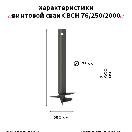
Характеристики
винтовой сваи СВСН 76/250/2000
76 мм
0
0
м
2
0
м
250 мм