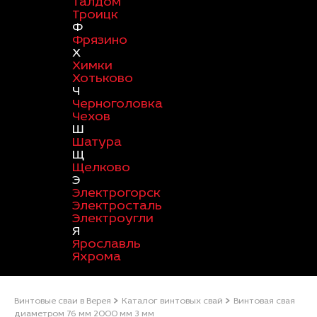
Талдом
Троицк
Ф
Фрязино
Х
Химки
Хотьково
Ч
Черноголовка
Чехов
Ш
Шатура
Щ
Щелково
Э
Электрогорск
Электросталь
Электроугли
Я
Ярославль
Яхрома
Винтовые сваи в Верея
Каталог винтовых свай
Винтовая свая
диаметром 76 мм 2000 мм 3 мм