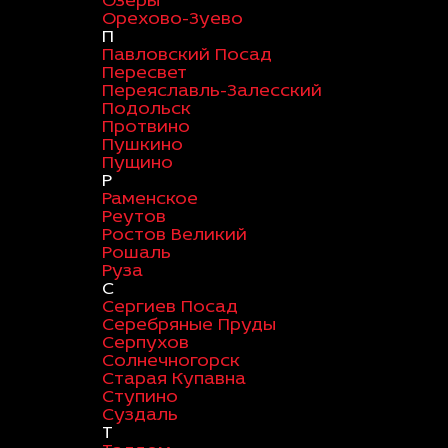
Озеры
Орехово-Зуево
П
Павловский Посад
Пересвет
Переяславль-Залесский
Подольск
Протвино
Пушкино
Пущино
Р
Раменское
Реутов
Ростов Великий
Рошаль
Руза
С
Сергиев Посад
Серебряные Пруды
Серпухов
Солнечногорск
Старая Купавна
Ступино
Суздаль
Т