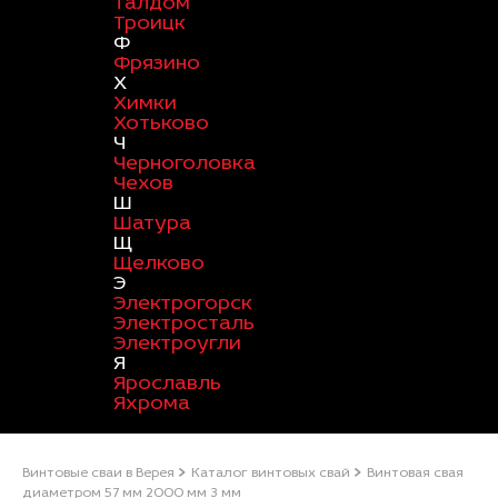
Талдом
Троицк
Ф
Фрязино
Х
Химки
Хотьково
Ч
Черноголовка
Чехов
Ш
Шатура
Щ
Щелково
Э
Электрогорск
Электросталь
Электроугли
Я
Ярославль
Яхрома
Винтовые сваи в Верея
Каталог винтовых свай
Винтовая свая
диаметром 57 мм 2000 мм 3 мм