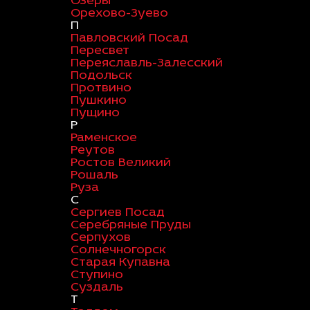
Озеры
Орехово-Зуево
П
Павловский Посад
Пересвет
Переяславль-Залесский
Подольск
Протвино
Пушкино
Пущино
Р
Раменское
Реутов
Ростов Великий
Рошаль
Руза
С
Сергиев Посад
Серебряные Пруды
Серпухов
Солнечногорск
Старая Купавна
Ступино
Суздаль
Т