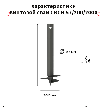
Характеристики
винтовой сваи СВСН 57/200/2000
57 мм
0
0
м
2
0
м
200 мм