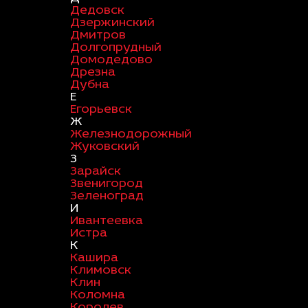
Дедовск
Дзержинский
Дмитров
Долгопрудный
Домодедово
Дрезна
Дубна
Е
Егорьевск
Ж
Железнодорожный
Жуковский
З
Зарайск
Звенигород
Зеленоград
И
Ивантеевка
Истра
К
Кашира
Климовск
Клин
Коломна
Королев