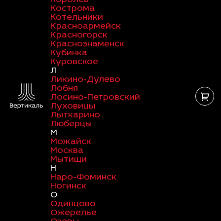
Кострома
Котельники
Красноармейск
Красногорск
Краснознаменск
Кубинка
Куровское
Л
Ликино-Дулево
Лобня
Лосино-Петровский
Луховицы
Лыткарино
Люберцы
М
Можайск
Москва
Мытищи
Н
Наро-Фоминск
Ногинск
О
Одинцово
Ожерелье